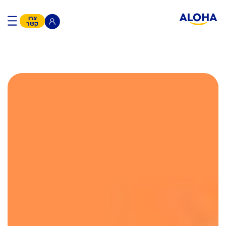
צרו
קשר