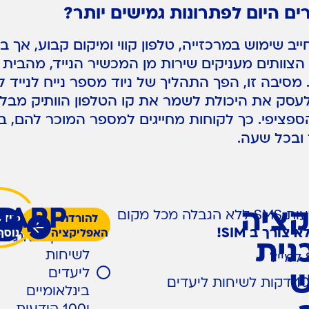
ם היום לפתרונות גמישים יותר?
יב שימוש במרכזייה, טלפון קווי ומיקום קבוע, אך ב
צוותים מעניקים שירות מן המכשיר הנייד, מהבית א
מסיבה זו, הפך התהליך של ניוד מספר נייח לנייד 
לעסק את היכולת לשמר את קו הטלפון הוותיק מבל
ספציפי. כך לקוחות מחייגים למספר המוכר להם, ב
 ובכל שעה.
ציה
שיחות והודעות SMS ללא הגבלה מכל מקום
להורדת
תוספת מספר
מידע
א צורך ב SIM!
האפליקציה
נוסף
אמריקאי/אנגלי
נית
לשיחות
ליעדים
ש
חבילת 100 דקות לשיחות ליעדים
בינלאומיים