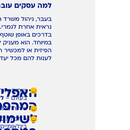
למה עסקים עוברי
בעבר, ניהול משרד חי
נראית אחרת לגמרי. ה
בדרכים באופן שוטף. 
במיוחד. הוא מעניק 
הפיזית או למכשיר ה
לענות להם מכל יעד
האפליק
בעולם –
לל
המהפכ
שירות SMS למייל
לשימו
+
בינלאומיים