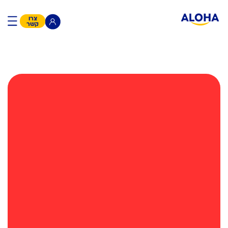
צרו
קשר